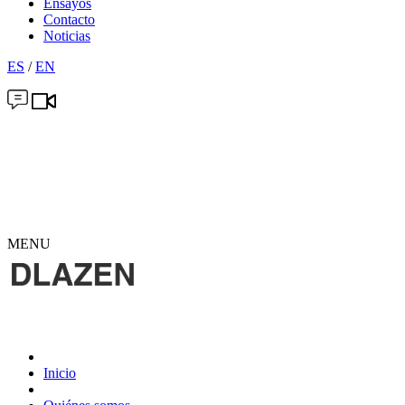
Ensayos
Contacto
Noticias
ES
/
EN
MENU
Inicio